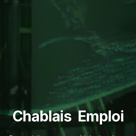
C
h
a
b
l
a
i
s
E
m
p
l
o
i