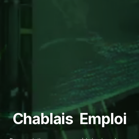
C
h
a
b
l
a
i
s
E
m
p
l
o
i