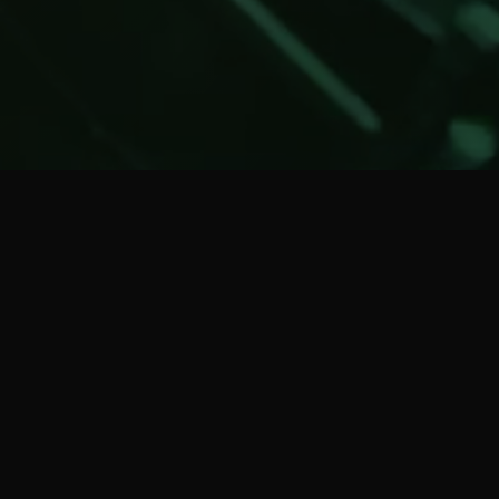
ations sur-mesure à
r de vos exigences
à ses clients des interlocuteurs de premier ordre.
ne solution locale dans le domaine des services de