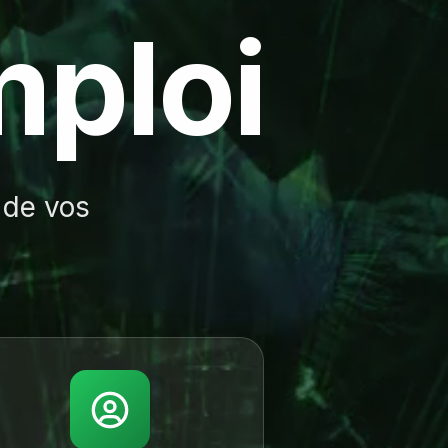
m
p
l
o
i
 de vos