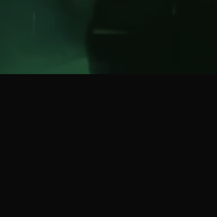
SCROLL
Des prest
la hauteu
Chablais Emploi SA offre 
Nous sommes avant tout u