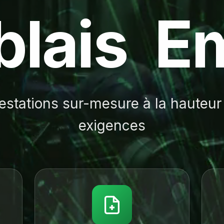
b
l
a
i
s
E
estations sur-mesure à la hauteur
exigences