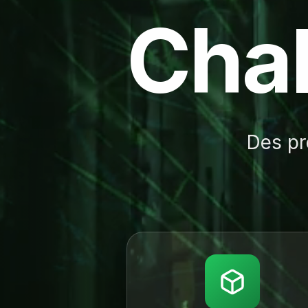
C
h
a
Des pr